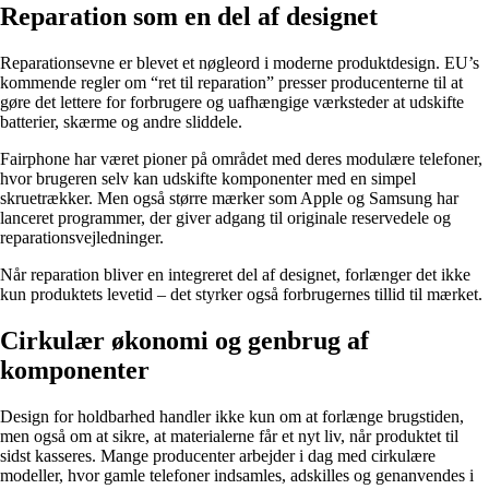
Reparation som en del af designet
Reparationsevne er blevet et nøgleord i moderne produktdesign. EU’s
kommende regler om “ret til reparation” presser producenterne til at
gøre det lettere for forbrugere og uafhængige værksteder at udskifte
batterier, skærme og andre sliddele.
Fairphone har været pioner på området med deres modulære telefoner,
hvor brugeren selv kan udskifte komponenter med en simpel
skruetrækker. Men også større mærker som Apple og Samsung har
lanceret programmer, der giver adgang til originale reservedele og
reparationsvejledninger.
Når reparation bliver en integreret del af designet, forlænger det ikke
kun produktets levetid – det styrker også forbrugernes tillid til mærket.
Cirkulær økonomi og genbrug af
komponenter
Design for holdbarhed handler ikke kun om at forlænge brugstiden,
men også om at sikre, at materialerne får et nyt liv, når produktet til
sidst kasseres. Mange producenter arbejder i dag med cirkulære
modeller, hvor gamle telefoner indsamles, adskilles og genanvendes i