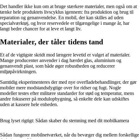
Det handler ikke kun om at bruge stærkere materialer, men også om at
tænke hele produktets livscyklus igennem: fra produktion og brug til
reparation og genanvendelse. En mobil, der kan skilles ad uden
specialværktøj, og hvor reservedele er tilgængelige i mange år, har
langt bedre chancer for at leve et langt liv.
Materialer, der tåler tidens tand
Et af de vigtigste skridt mod længere levetid er valget af materialer.
Mange producenter anvender i dag hærdet glas, aluminium og
genanvendt plast, som både øger robustheden og reducerer
miljøpåvirkningen.
Samtidig eksperimenteres der med nye overfladebehandlinger, der gør
mobiler mere modstandsdygtige over for ridser og fugt. Nogle
modeller testes efter militære standarder for stød og temperatur, mens
andre fokuserer på modulopbygning, så enkelte dele kan udskiftes
uden at kassere hele enheden.
Brug lyset rigtigt: Sådan skaber du stemning med dit mobilkamera
Sådan fungerer mobilnetværket, når du bevæger dig mellem forskellige