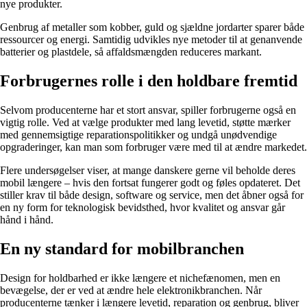
nye produkter.
Genbrug af metaller som kobber, guld og sjældne jordarter sparer både
ressourcer og energi. Samtidig udvikles nye metoder til at genanvende
batterier og plastdele, så affaldsmængden reduceres markant.
Forbrugernes rolle i den holdbare fremtid
Selvom producenterne har et stort ansvar, spiller forbrugerne også en
vigtig rolle. Ved at vælge produkter med lang levetid, støtte mærker
med gennemsigtige reparationspolitikker og undgå unødvendige
opgraderinger, kan man som forbruger være med til at ændre markedet.
Flere undersøgelser viser, at mange danskere gerne vil beholde deres
mobil længere – hvis den fortsat fungerer godt og føles opdateret. Det
stiller krav til både design, software og service, men det åbner også for
en ny form for teknologisk bevidsthed, hvor kvalitet og ansvar går
hånd i hånd.
En ny standard for mobilbranchen
Design for holdbarhed er ikke længere et nichefænomen, men en
bevægelse, der er ved at ændre hele elektronikbranchen. Når
producenterne tænker i længere levetid, reparation og genbrug, bliver