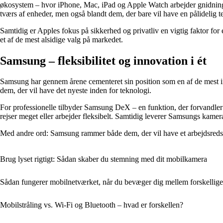
økosystem – hvor iPhone, Mac, iPad og Apple Watch arbejder gnidnings
tværs af enheder, men også blandt dem, der bare vil have en pålidelig t
Samtidig er Apples fokus på sikkerhed og privatliv en vigtig faktor for 
et af de mest alsidige valg på markedet.
Samsung – fleksibilitet og innovation i ét
Samsung har gennem årene cementeret sin position som en af de mest in
dem, der vil have det nyeste inden for teknologi.
For professionelle tilbyder Samsung DeX – en funktion, der forvandler mo
rejser meget eller arbejder fleksibelt. Samtidig leverer Samsungs kamera
Med andre ord: Samsung rammer både dem, der vil have et arbejdsreds
Brug lyset rigtigt: Sådan skaber du stemning med dit mobilkamera
Sådan fungerer mobilnetværket, når du bevæger dig mellem forskelli
Mobilstråling vs. Wi-Fi og Bluetooth – hvad er forskellen?