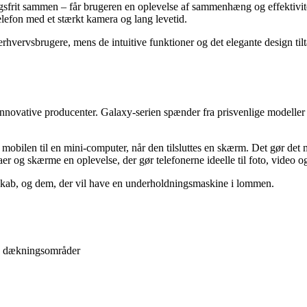
frit sammen – får brugeren en oplevelse af sammenhæng og effektivitet
elefon med et stærkt kamera og lang levetid.
erhvervsbrugere, mens de intuitive funktioner og det elegante design tilt
novative producenter. Galaxy-serien spænder fra prisvenlige modeller t
bilen til en mini-computer, når den tilsluttes en skærm. Det gør det muli
er og skærme en oplevelse, der gør telefonerne ideelle til foto, video og
kab, og dem, der vil have en underholdningsmaskine i lommen.
ge dækningsområder