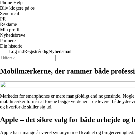
Phone Help
Bliv klogere på os
Send mail
PR
Reklame
Min profil
Nyhedsbreve
Partnere
Din historie
Log ind
Registrér dig
Nyhedsmail
Mobilmærkerne, der rammer både professio
Markedet for smartphones er mere mangfoldigt end nogensinde. Nogle m
mobilmærker formår at forene begge verdener – de leverer både ydeevne,
og hvorfor de skiller sig ud.
Apple – det sikre valg for både arbejde og 
Apple har i mange år været synonym med kvalitet og brugervenlighed. iP