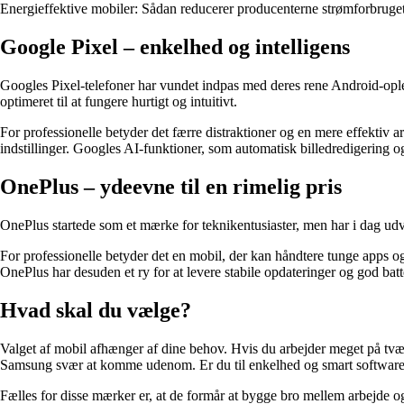
Energieffektive mobiler: Sådan reducerer producenterne strømforbruge
Google Pixel – enkelhed og intelligens
Googles Pixel-telefoner har vundet indpas med deres rene Android-ople
optimeret til at fungere hurtigt og intuitivt.
For professionelle betyder det færre distraktioner og en mere effektiv 
indstillinger. Googles AI-funktioner, som automatisk billedredigering og
OnePlus – ydeevne til en rimelig pris
OnePlus startede som et mærke for teknikentusiaster, men har i dag udvik
For professionelle betyder det en mobil, der kan håndtere tunge apps og 
OnePlus har desuden et ry for at levere stabile opdateringer og god batter
Hvad skal du vælge?
Valget af mobil afhænger af dine behov. Hvis du arbejder meget på tværs 
Samsung svær at komme udenom. Er du til enkelhed og smart software, e
Fælles for disse mærker er, at de formår at bygge bro mellem arbejde og f