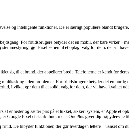
t
velse og intelligente funktioner. De er særligt populære blandt bruger
arbejdsgang. For fritidsbrugere betyder det en mobil, der bare virker – 
 stemmestyring, gør Pixel-serien til et oplagt valg for dem, der vil hav
let sig til et brand, der appellerer bredt. Telefonerne er kendt for der
multitasking uden problemer. For fritidsbrugere betyder det en hurtig og
itid, hvilket gør dem til et solidt valg for dem, der vil have kvalitet ud
af enheder og sætter pris på et lukket, sikkert system, er Apple et opla
r Google Pixel et stærkt bud, mens OnePlus giver dig høj ydeevne til 
ritid. De tilbyder funktioner, der gør hverdagen lettere – uanset om du s