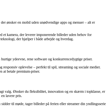
e, der ønsker en mobil uden unødvendige apps og menuer – alt er
med et kamera, der leverer imponerende billeder uden behov for
e teknologi, der hjælper i både arbejde og hverdag.
es hurtige ydeevne, rene software og konkurrencedygtige priser.
 responsiv oplevelse – perfekt til spil, streaming og sociale medier.
en at betale premium-priser.
gt valg. Ønsker du fleksibilitet, innovation og en skærm i topklasse, er
en lavere pris.
idder til møde, tager billeder på ferien eller streamer din yndlingsserie