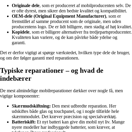
Originale dele
, som er produceret af mobilproducenten selv. De
er ofte dyrest, men sikrer den bedste kvalitet og kompatibilitet.
OEM-dele (Original Equipment Manufacturer)
, som er
fremstillet af samme producent som de originale, men uden
producentens logo. De er lidt billigere, men stadig af høj kvalitet.
Kopidele
, som er billigere alternativer fra tredjepartsproducenter.
Kvaliteten kan variere, og de kan påvirke både ydelse og
garanti.
Det er derfor vigtigt at spørge værkstedet, hvilken type dele de bruger,
og om der følger garanti med reparationen.
Typiske reparationer – og hvad de
indebærer
De mest almindelige mobilreparationer dækker over nogle få, men
vigtige komponenter:
Skærmudskiftning:
Den mest udbredte reparation. Her
udskiftes både glas og touchpanel, og i nogle tilfælde hele
skærmmodulet. Det kræver præcision og specialværktøj.
Batteriskift:
Et nyt batteri kan give din mobil nyt liv. Mange
nyere modeller har indbyggede batterier, som kræver, at