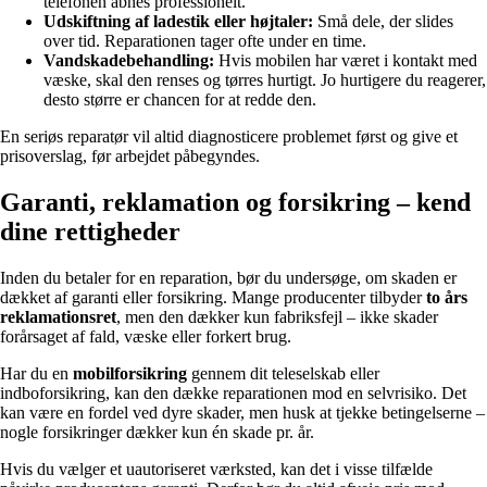
telefonen åbnes professionelt.
Udskiftning af ladestik eller højtaler:
Små dele, der slides
over tid. Reparationen tager ofte under en time.
Vandskadebehandling:
Hvis mobilen har været i kontakt med
væske, skal den renses og tørres hurtigt. Jo hurtigere du reagerer,
desto større er chancen for at redde den.
En seriøs reparatør vil altid diagnosticere problemet først og give et
prisoverslag, før arbejdet påbegyndes.
Garanti, reklamation og forsikring – kend
dine rettigheder
Inden du betaler for en reparation, bør du undersøge, om skaden er
dækket af garanti eller forsikring. Mange producenter tilbyder
to års
reklamationsret
, men den dækker kun fabriksfejl – ikke skader
forårsaget af fald, væske eller forkert brug.
Har du en
mobilforsikring
gennem dit teleselskab eller
indboforsikring, kan den dække reparationen mod en selvrisiko. Det
kan være en fordel ved dyre skader, men husk at tjekke betingelserne –
nogle forsikringer dækker kun én skade pr. år.
Hvis du vælger et uautoriseret værksted, kan det i visse tilfælde