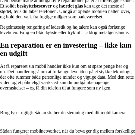
Den bedste måde at undgå dyre reparationer på er at forebygge skader.
Et solidt
beskyttelsescover
og
hærdet glas
kan tage det meste af
stødet, hvis du taber telefonen. Undgå at oplade mobilen natten over,
og hold den væk fra fugtige miljøer som badeværelset.
Regelmæssig rengøring af ladestik og højtalere kan også forlænge
levetiden. Brug en blød børste eller trykluft – aldrig metalgenstande.
En reparation er en investering – ikke kun
en udgift
At få repareret sin mobil handler ikke kun om at spare penge her og
nu. Det handler også om at forlænge levetiden på et stykke teknologi,
der ofte rummer både personlige minder og vigtige data. Med den rette
viden og et pålideligt værksted kan du undgå ubehagelige
overraskelser – og få din telefon til at fungere som ny igen.
Brug lyset rigtigt: Sådan skaber du stemning med dit mobilkamera
Sådan fungerer mobilnetværket, når du bevæger dig mellem forskellige