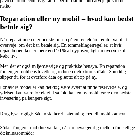
påvirke producentens garanti. Derfor bør du altid afveje pris mod
risiko.
Reparation eller ny mobil – hvad kan bedst
betale sig?
Når reparationen nærmer sig prisen på en ny telefon, er det værd at
overveje, om det kan betale sig. En tommelfingerregel er, at hvis
reparationen koster mere end 50 % af nyprisen, bør du overveje at
købe nyt.
Men der er også miljømæssige og praktiske hensyn. En reparation
forlænger mobilens levetid og reducerer elektronikaffald. Samtidig
slipper du for at overføre data og sætte alt op på ny.
For ældre modeller kan det dog være svært at finde reservedele, og
ydelsen kan være forældet. I så fald kan en ny mobil være den bedste
investering på længere sigt.
Brug lyset rigtigt: Sådan skaber du stemning med dit mobilkamera
Sådan fungerer mobilnetværket, når du bevæger dig mellem forskellige
dækningsområder